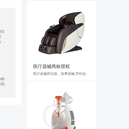
局注
查
），
医疗器械商标授权
医疗器械和仪器、按摩器械;牙科设备和仪器;理疗设备;医用冷敷贴;婴儿用奶嘴式喂辅食器;性玩具;人造外科移植物;矫形用物品;缝合材料
协助
权风