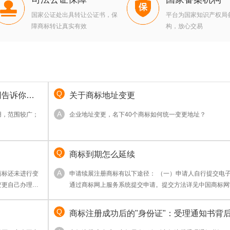
国家公证处出具转让公证书，保
平台为国家知识产权局
障商标转让真实有效
构，放心交易
网告诉你
关于商标地址变更
用，范围较广；
企业地址变更，名下40个商标如何统一变更地址？
指出，前者侧重品牌整
在授权内容、范
商标到期怎么延续
求选择。
商标还未进行变
申请续展注册商标有以下途径： （一）申请人自行提交电子申请。
变更自己办理。
通过商标网上服务系统提交申请。提交方法详见中国商标网
代理机构同时办
请”栏目。
商标注册成功后的"身份证"：受理通知书背
律意义与商业价值