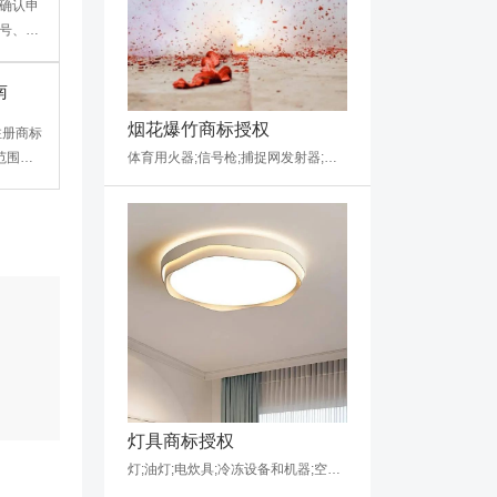
确认申
号、商
注意，
需通过
南
，用于
烟花爆竹商标授权
注册商标
范围、
体育用火器;信号枪;捕捉网发射器;防暴捕网器;发令纸;火药棉;烟花;爆竹;鞭炮;个人防护用喷雾
息、使
备案
督商标
灯具商标授权
灯;油灯;电炊具;冷冻设备和机器;空气净化装置;加热装置;自动浇水装置;抽水马桶;水净化装置;电暖器