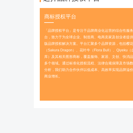
商标授权平台
「品牌授权平台」是专注于品牌商业化运营的综合性服
台，致力于为全球企业、制造商、电商卖家及创业者提供
版品牌授权解决方案‌。平台汇聚多个品牌资源，包括‌樱
（Sakura Dragon）、花叶牛（Flora Bull）、Qiyeku
库）‌及其相关图形商标，覆盖服饰、家居、文创、快消
多个领域。通过标准化授权流程、法律合规保障及市场
分析，我们助力合作伙伴以‌低成本、高效率‌实现品牌溢
商业增长。