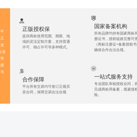
国家备案机构
‌正版授权保
务平
所有品牌均持有‌国家商标
提供商标使用范围、期限、地
‌正
册证书‌，授权链路完整可
域的灵活定制方案，支持‌普通
（商标注册证+备案授权书
花龙
许可、独占许可‌等多种模式。
确保合作合法合规。
（企业
品等
数据
价与
一站式服务支持
合作保障
专业团队审核授权合同，
平台所有交易均可签订正规买
完成商标局备案，规避侵
卖合同，保障交易合法合规
险。