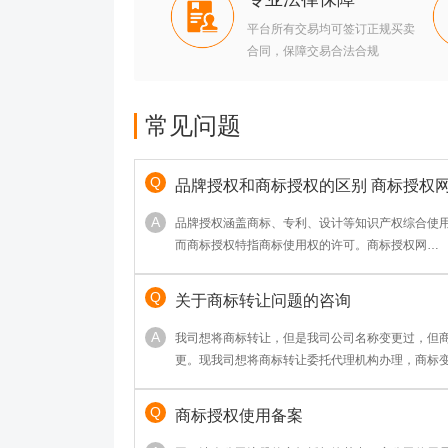
平台所有交易均可签订正规买卖
合同，保障交易合法合规
常见问题
品牌授权和商标授权的区别 商标授权
http://www.shangbiaoshouquan.com/
品牌授权涵盖商标、专利、设计等知识产权综合使
而商标授权特指商标使用权的许可。商标授权网
（http://www.shangbiaoshouquan.com/）
体运营与市场拓展，后者聚焦商标法律许可。两者
关于商标转让问题的咨询
围及法律风险上存在显著差异，企业需根据实际需
我司想将商标转让，但是我司公司名称变更过，但
更。现我司想将商标转让委托代理机构办理，商标
我司需要变更完才让代理机构办理转让还是我司和
理呢？
商标授权使用备案