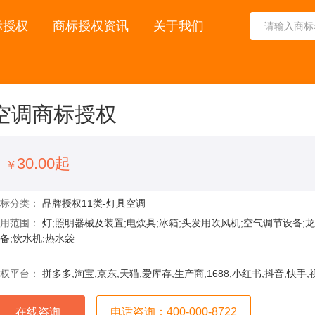
标授权
商标授权资讯
关于我们
空调商标授权
30.00起
￥
商标分类：
品牌授权11类-灯具空调
使用范围：
灯;照明器械及装置;电炊具;冰箱;头发用吹风机;空气调节设备;
备;饮水机;热水袋
授权平台：
拼多多,淘宝,京东,天猫,爱库存,生产商,1688,小红书,抖音,快手
在线咨询
电话咨询：400-000-8722