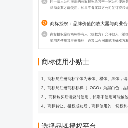
同一法人公司注册的商标授权给其中一家公司使用
标局备案才能使用。如果不备案双方公司签订授权
否可以？
商标授权：品牌价值的放大器与商业合
商标授权是指商标持有人（授权方）允许他人（被
范围内使用其注册商标，通常以合同形式明确双方
心作用包括：1. 品牌价值变现 ——帮助权利人拓
收益；2. 资源互补 ——被授权方可借势成熟品牌快
市场规范 ——通过合法授权避免侵权纠纷，维护商
商标使用小贴士
商品联名、特许经营等场景，
1、商标局注册商标字体为宋体、楷体、黑体，
2、商标局注册商标标样（LOGO）为黑白色，
3 、商标购买后请及时使用，长期不使用可能被
4、商标转让、授权成功后，商标使用的一切权
选择品牌授权平台