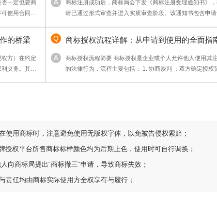
是否一定也要商
商标注册成功后，商标局会下发《商标注册受理通知书》，
许可使用合同是
请已通过形式审查并进入实质审查阶段。该通知书包含申请
标图样、类别及申请人信息，是商标权属的初步凭证。但需
受理仅代表申请被接收，不意味商标已获核准注册，后续还
作的桥梁
商标授权流程详解：从申请到使用的全面指
公告等流程才能取得《商标注册证》。建议妥善保存通知书
业务备案或维权参考。
授权方）在约定
商标授权流程简要 商标授权是企业或个人允许他人使用其
权利义务。其核
的法律行为，流程主要包括： 1. 协商谈判 ：双方确定授权
展市场并获取授权
期限及费用； 2. 签订合同 ：明确权利义务，需包含商标信
速打开市场；3.
用条款及违约责任； 3. 备案登记 ：向国家商标局提交授权
业秩序。常见于
（非强制但建议），以公示效力； 4. 监督执行 ：授权方监
使用合规性
请在使用商标时，注意避免使用无版权字体，以免被告侵权索赔；
品牌授权平台所售商标标样颜色均为后期上色，使用时可自行调换；
他人向商标局提出“商标撤三”申请，导致商标失效；
利与责任均由商标实际使用方全权享有与履行；