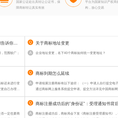
国家公证处出具转让公证书，保
平台为国家知识产权局
障商标转让真实有效
构，放心交易
网告诉你
关于商标地址变更
用，范围较广；
企业地址变更，名下40个商标如何统一变更地址？
指出，前者侧重品牌整
在授权内容、范
商标到期怎么延续
求选择。
商标还未进行变
申请续展注册商标有以下途径： （一）申请人自行提交电子申请。
变更自己办理。
通过商标网上服务系统提交申请。提交方法详见中国商标网
代理机构同时办
请”栏目。
商标注册成功后的"身份证"：受理通知书背
律意义与商业价值
是否一定也要商
商标注册成功后，商标局会下发《商标注册受理通知书》，