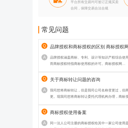
平台所有交易均可签订正规买卖
合同，保障交易合法合规
常见问题
品牌授权和商标授权的区别 商标授权
http://www.shangbiaoshouquan.com/
品牌授权涵盖商标、专利、设计等知识产权综合使
而商标授权特指商标使用权的许可。商标授权网
（http://www.shangbiaoshouquan.com/）
体运营与市场拓展，后者聚焦商标法律许可。两者
关于商标转让问题的咨询
围及法律风险上存在显著差异，企业需根据实际需
我司想将商标转让，但是我司公司名称变更过，但
更。现我司想将商标转让委托代理机构办理，商标
我司需要变更完才让代理机构办理转让还是我司和
理呢？
商标授权使用备案
同一法人公司注册的商标授权给其中一家公司使用