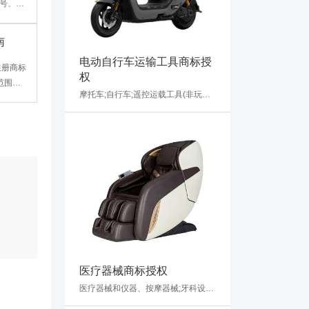
号、商
注意，
需通过
南
，用于
电动自行车运输工具商标授
注册商标
权
范围、
摩托车;自行车;遥控运载工具(非玩具);手推车;运载工具用轮胎;民用无人机;陆、空、水或铁路用机动运载工具;电动运载工具;运载工具内装饰品;运载工具防盗设备
息、使
备案
督商标
医疗器械商标授权
医疗器械和仪器、按摩器械;牙科设备和仪器;理疗设备;医用冷敷贴;婴儿用奶嘴式喂辅食器;性玩具;人造外科移植物;矫形用物品;缝合材料