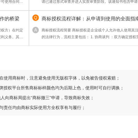
许可使用合同是
请已通过形式审查并进入实质审查阶段。该通知书包含申请
标图样、类别及申请人信息，是商标权属的初步凭证。但需
受理仅代表申请被接收，不意味商标已获核准注册，后续还
作的桥梁
商标授权流程详解：从申请到使用的全面指
公告等流程才能取得《商标注册证》。建议妥善保存通知书
业务备案或维权参考。
授权方）在约定
商标授权流程简要 商标授权是企业或个人允许他人使用其
权利义务。其核
的法律行为，流程主要包括： 1. 协商谈判 ：双方确定授权
展市场并获取授权
期限及费用； 2. 签订合同 ：明确权利义务，需包含商标信
速打开市场；3.
用条款及违约责任； 3. 备案登记 ：向国家商标局提交授权
业秩序。常见于
（非强制但建议），以公示效力； 4. 监督执行 ：授权方监
使用合规性
请在使用商标时，注意避免使用无版权字体，以免被告侵权索赔；
品牌授权平台所售商标标样颜色均为后期上色，使用时可自行调换；
他人向商标局提出“商标撤三”申请，导致商标失效；
利与责任均由商标实际使用方全权享有与履行；