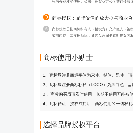
标局备案才能使用。如果不备案双方公司签订授权
否可以？
商标授权：品牌价值的放大器与商业合
商标授权是指商标持有人（授权方）允许他人（被
范围内使用其注册商标，通常以合同形式明确双方
心作用包括：1. 品牌价值变现 ——帮助权利人拓
收益；2. 资源互补 ——被授权方可借势成熟品牌快
市场规范 ——通过合法授权避免侵权纠纷，维护商
商标使用小贴士
商品联名、特许经营等场景，
1、商标局注册商标字体为宋体、楷体、黑体，
2、商标局注册商标标样（LOGO）为黑白色，
3 、商标购买后请及时使用，长期不使用可能被
4、商标转让、授权成功后，商标使用的一切权
选择品牌授权平台