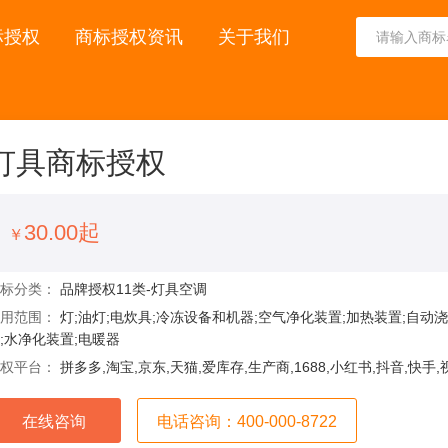
标授权
商标授权资讯
关于我们
灯具商标授权
30.00起
￥
商标分类：
品牌授权11类-灯具空调
使用范围：
灯;油灯;电炊具;冷冻设备和机器;空气净化装置;加热装置;自动
;水净化装置;电暖器
授权平台：
拼多多,淘宝,京东,天猫,爱库存,生产商,1688,小红书,抖音,快手
在线咨询
电话咨询：400-000-8722