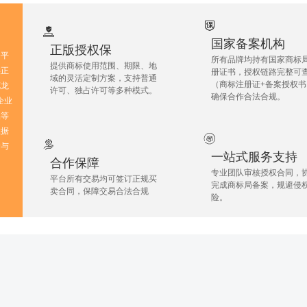
国家备案机构
‌正版授权保
务平
所有品牌均持有‌国家商标
提供商标使用范围、期限、地
‌正
册证书‌，授权链路完整可
域的灵活定制方案，支持‌普通
（商标注册证+备案授权书
花龙
许可、独占许可‌等多种模式。
确保合作合法合规。
（企业
品等
数据
价与
一站式服务支持
合作保障
专业团队审核授权合同，
平台所有交易均可签订正规买
完成商标局备案，规避侵
卖合同，保障交易合法合规
险。