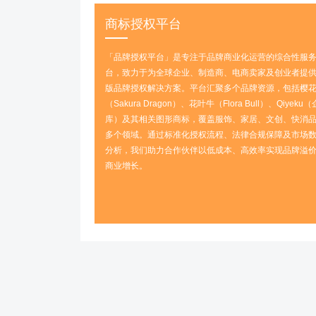
商标授权平台
「品牌授权平台」是专注于品牌商业化运营的综合性服
台，致力于为全球企业、制造商、电商卖家及创业者提供
版品牌授权解决方案‌。平台汇聚多个品牌资源，包括‌樱
（Sakura Dragon）、花叶牛（Flora Bull）、Qiyeku
库）‌及其相关图形商标，覆盖服饰、家居、文创、快消
多个领域。通过标准化授权流程、法律合规保障及市场
分析，我们助力合作伙伴以‌低成本、高效率‌实现品牌溢
商业增长。