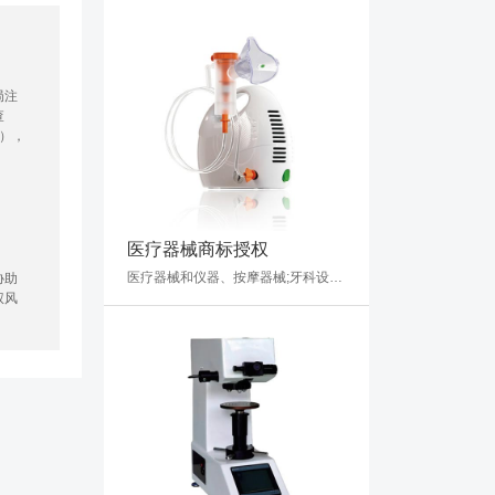
局注
查
），
医疗器械商标授权
医疗器械和仪器、按摩器械;牙科设备和仪器;理疗设备;医用冷敷贴;婴儿用奶嘴式喂辅食器;性玩具;人造外科移植物;矫形用物品;缝合材料
协助
权风