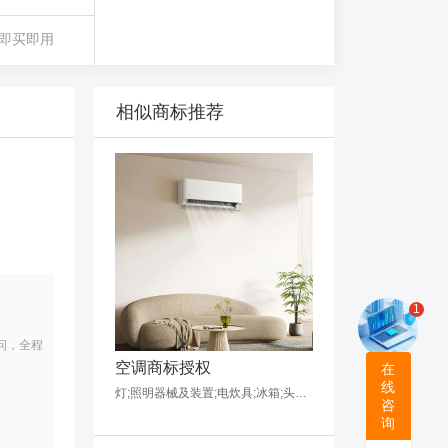
即买即用
相似商标推荐
1
问，全程
空调商标授权
在
线
灯;照明器械及装置;电炊具;冰箱;头发用吹风机;空气调节设备;龙头;卫生器械和设备;饮水机;热水袋
咨
询