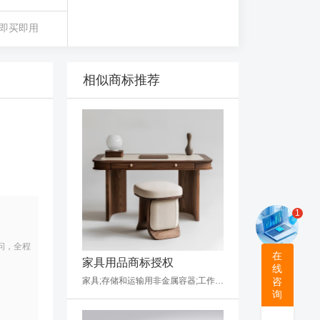
即买即用
相似商标推荐
1
问，全程
在
家具用品商标授权
线
家具;存储和运输用非金属容器;工作台;画框;竹木工艺品;树脂工艺品;家养宠物窝;家具用非金属附件;枕头;窗用非金属附件
咨
询