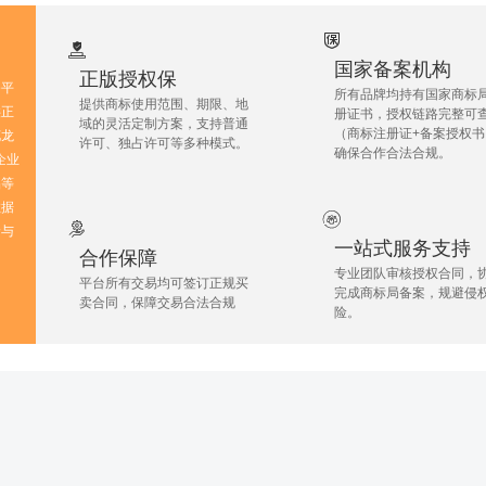
国家备案机构
‌正版授权保
务平
所有品牌均持有‌国家商标
提供商标使用范围、期限、地
‌正
册证书‌，授权链路完整可
域的灵活定制方案，支持‌普通
（商标注册证+备案授权书
花龙
许可、独占许可‌等多种模式。
确保合作合法合规。
（企业
品等
数据
价与
一站式服务支持
合作保障
专业团队审核授权合同，
平台所有交易均可签订正规买
完成商标局备案，规避侵
卖合同，保障交易合法合规
险。