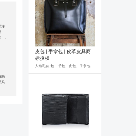
局注
查
），
皮包 | 手拿包 | 皮革皮具商
标授权
人造毛皮;包、书包、皮包、手拿包、运动背包、婴儿抱袋;伞;登山杖;马具配件
协助
权风